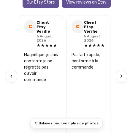
Our Etsy Store
View reviews on Etsy
Client
Client
C
C
C
Etsy
Etsy
Vérifié
Vérifié
6 August
5 August
2026
2026
★★★★★
★★★★★
Magnifique, je suis
Parfait, rapide,
Très jo
contente je ne
conforme à la
confor
regrette pas
commande
comma
d’avoir
Livrais
‹
›
commandé
et emb
très so
à Cand
Proven